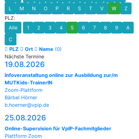
L
M
N
O
P
R
S
T
V
W
Z
PLZ:
Alle
1
2
3
4
5
6
7
8
9
A
C
PLZ
Ort
Name
(0)
Nächste Termine
19.08.2026
Infoveranstaltung online zur Ausbildung zur/m
MUTKids-TrainerIN
Zoom-Plattform
Bärbel Hörner
b.hoerner@vpip.de
25.08.2026
Online-Supervision für VpIP-Fachmitglieder
Plattform Zoom