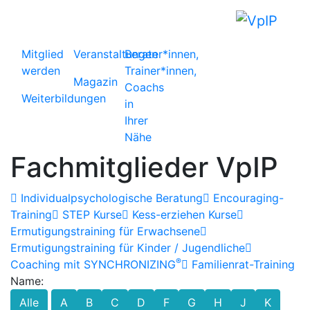
Mitglied
Veranstaltungen
Berater*innen,
werden
Trainer*innen,
Magazin
Coachs
Weiterbildungen
in
Ihrer
Nähe
Fachmitglieder VpIP
Individualpsychologische Beratung
Encouraging-
Training
STEP Kurse
Kess-erziehen Kurse
Ermutigungstraining für Erwachsene
Ermutigungstraining für Kinder / Jugendliche
®
Coaching mit SYNCHRONIZING
Familienrat-Training
Name:
Alle
A
B
C
D
F
G
H
J
K