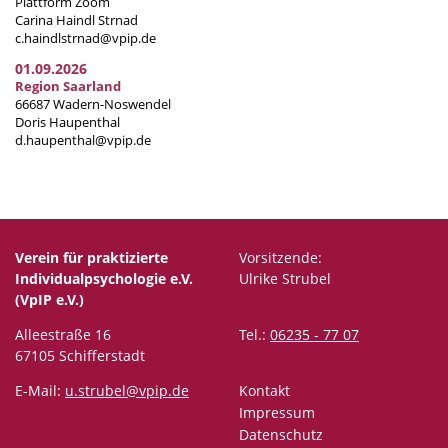
Plattform Zoom
Carina Haindl Strnad
c.haindlstrnad@vpip.de
01.09.2026
Region Saarland
66687 Wadern-Noswendel
Doris Haupenthal
d.haupenthal@vpip.de
Verein für praktizierte
Vorsitzende:
Individualpsychologie e.V.
Ulrike Strubel
(VpIP e.V.)
Alleestraße 16
Tel.:
06235 - 77 07
67105 Schifferstadt
E-Mail:
u.strubel@vpip.de
Kontakt
Impressum
Datenschutz