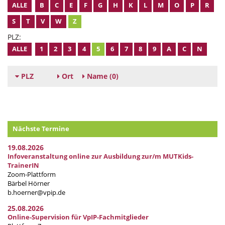
ALLE
B
C
E
F
G
H
K
L
M
O
P
R
S
T
V
W
Z
PLZ:
ALLE
1
2
3
4
5
6
7
8
9
A
C
N
PLZ
Ort
Name
(0)
Nächste Termine
19.08.2026
Infoveranstaltung online zur Ausbildung zur/m MUTKids-
TrainerIN
Zoom-Plattform
Bärbel Hörner
b.hoerner@vpip.de
25.08.2026
Online-Supervision für VpIP-Fachmitglieder