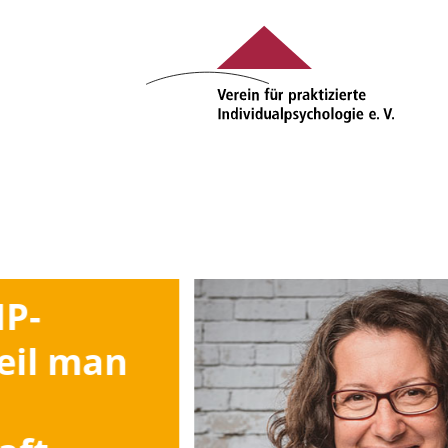
IP-
weil man