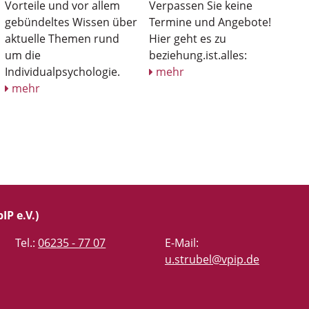
Vorteile und vor allem
Verpassen Sie keine
gebündeltes Wissen über
Termine und Angebote!
aktuelle Themen rund
Hier geht es zu
um die
beziehung.ist.alles:
Individualpsychologie.
mehr
mehr
IP e.V.)
Tel.:
06235 - 77 07
E-Mail:
u.strubel@vpip.de