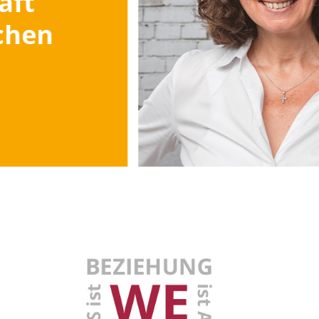
aft
chen