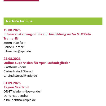
Nächste Termine
19.08.2026
Infoveranstaltung online zur Ausbildung zur/m MUTKids-
TrainerIN
Zoom-Plattform
Bärbel Hörner
b.hoerner@vpip.de
25.08.2026
Online-Supervision für VpIP-Fachmitglieder
Plattform Zoom
Carina Haindl Strnad
c.haindlstrnad@vpip.de
01.09.2026
Region Saarland
66687 Wadern-Noswendel
Doris Haupenthal
d.haupenthal@vpip.de