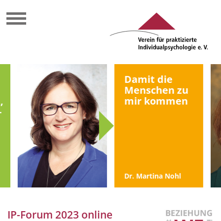
Damit die
Menschen zu
,
mir kommen
-
Dr. Martina Nohl
IP-Forum 2023 online