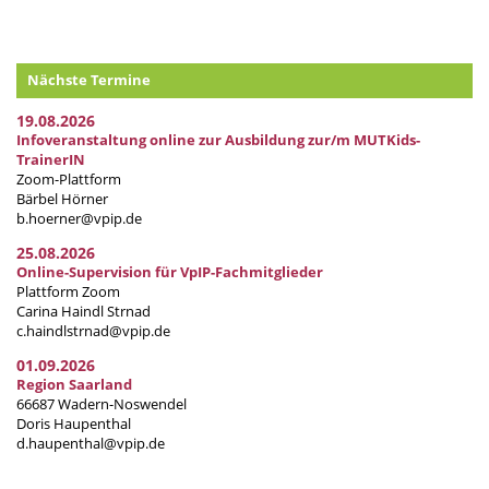
Nächste Termine
19.08.2026
Infoveranstaltung online zur Ausbildung zur/m MUTKids-
TrainerIN
Zoom-Plattform
Bärbel Hörner
b.hoerner@vpip.de
25.08.2026
Online-Supervision für VpIP-Fachmitglieder
Plattform Zoom
Carina Haindl Strnad
c.haindlstrnad@vpip.de
01.09.2026
Region Saarland
66687 Wadern-Noswendel
Doris Haupenthal
d.haupenthal@vpip.de