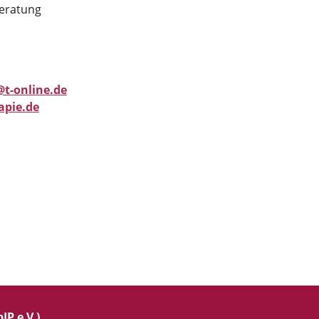
beratung
@t-online.de
apie.de
IP e.V.)