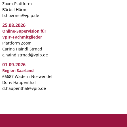
Zoom-Plattform
Bärbel Hörner
b.hoerner@vpip.de
25.08.2026
Online-Supervision für
VpIP-Fachmitglieder
Plattform Zoom
Carina Haindl Strnad
c.haindlstrnad@vpip.de
01.09.2026
Region Saarland
66687 Wadern-Noswendel
Doris Haupenthal
d.haupenthal@vpip.de