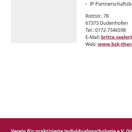
IP-Partnerschafts
Rottstr. 78
67373 Dudenhofen
Tel.: 0172-7346598
E-Mail:
britta.seeler
Web:
www.bsk-ther
Verein für praktizierte Individualpsychologie e.V. (Vp