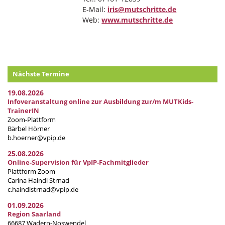
E-Mail:
iris@mutschritte.de
Web:
www.mutschritte.de
Nächste Termine
19.08.2026
Infoveranstaltung online zur Ausbildung zur/m MUTKids-
TrainerIN
Zoom-Plattform
Bärbel Hörner
b.hoerner@vpip.de
25.08.2026
Online-Supervision für VpIP-Fachmitglieder
Plattform Zoom
Carina Haindl Strnad
c.haindlstrnad@vpip.de
01.09.2026
Region Saarland
66687 Wadern-Noswendel