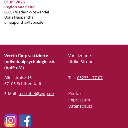
01.09.2026
Region Saarland
66687 Wadern-Noswendel
Doris Haupenthal
d.haupenthal@vpip.de
Verein für praktizierte
Vorsitzende:
Individualpsychologie e.V.
Ulrike Strubel
(VpIP e.V.)
Alleestraße 16
Tel.:
06235 - 77 07
67105 Schifferstadt
E-Mail:
u.strubel@vpip.de
Kontakt
Impressum
Datenschutz