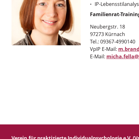
IP-Lebensstilanaly
Familienrat-Trainin
Neubergstr. 18
97273 Kürnach
Tel.: 09367-4990140
VpIP E-Mail:
m.brand
E-Mail:
micha.fella@
Verein für praktizierte Individualpsychologie e.V. (Vp