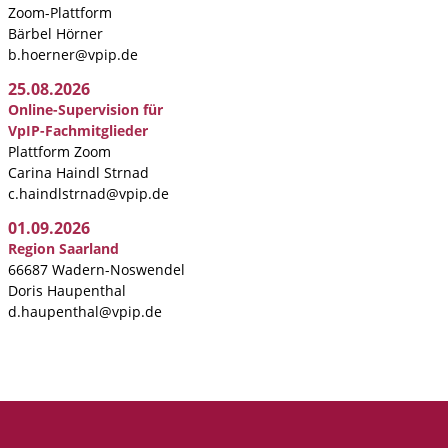
Zoom-Plattform
Bärbel Hörner
b.hoerner@vpip.de
25.08.2026
Online-Supervision für
VpIP-Fachmitglieder
Plattform Zoom
Carina Haindl Strnad
c.haindlstrnad@vpip.de
01.09.2026
Region Saarland
66687 Wadern-Noswendel
Doris Haupenthal
d.haupenthal@vpip.de