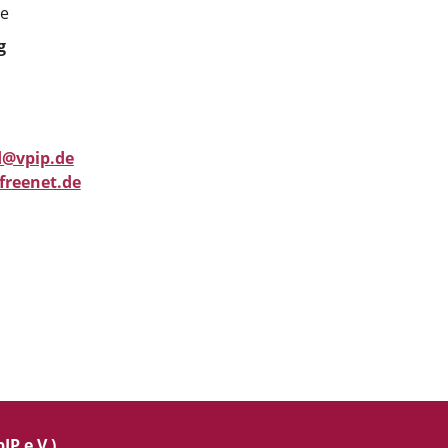
se
g
@vpip.de
freenet.de
IP e.V.)