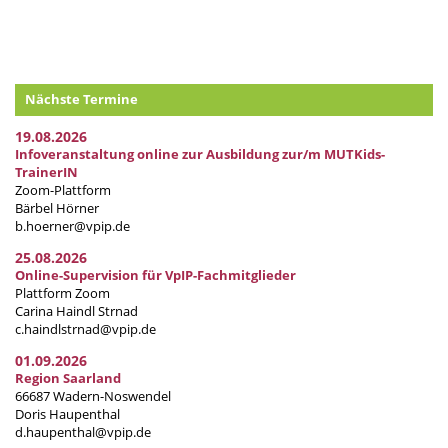
Nächste Termine
19.08.2026
Infoveranstaltung online zur Ausbildung zur/m MUTKids-
TrainerIN
Zoom-Plattform
Bärbel Hörner
b.hoerner@vpip.de
25.08.2026
Online-Supervision für VpIP-Fachmitglieder
Plattform Zoom
Carina Haindl Strnad
c.haindlstrnad@vpip.de
01.09.2026
Region Saarland
66687 Wadern-Noswendel
Doris Haupenthal
d.haupenthal@vpip.de