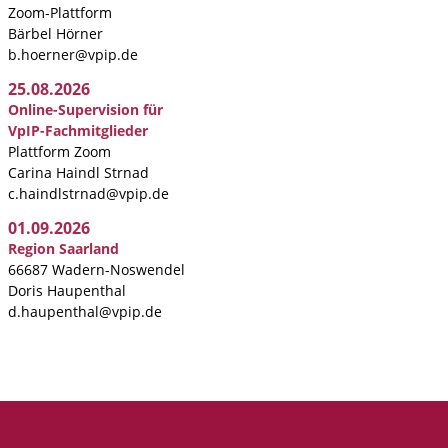
Zoom-Plattform
Bärbel Hörner
b.hoerner@vpip.de
25.08.2026
Online-Supervision für
VpIP-Fachmitglieder
Plattform Zoom
Carina Haindl Strnad
c.haindlstrnad@vpip.de
01.09.2026
Region Saarland
66687 Wadern-Noswendel
Doris Haupenthal
d.haupenthal@vpip.de