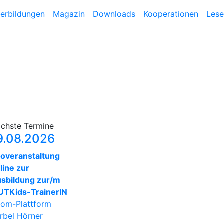
terbildungen
Magazin
Downloads
Kooperationen
Lese
chste Termine
9.08.2026
foveranstaltung
line zur
sbildung zur/m
TKids-TrainerIN
om-Plattform
rbel Hörner