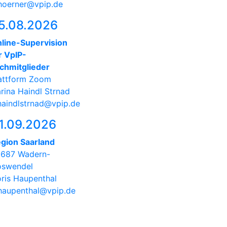
hoerner@vpip.de
5.08.2026
line-Supervision
r VpIP-
chmitglieder
attform Zoom
rina Haindl Strnad
haindlstrnad@vpip.de
1.09.2026
gion Saarland
687 Wadern-
swendel
ris Haupenthal
haupenthal@vpip.de