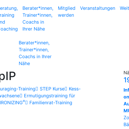
eratung,
Berater*innen,
Mitglied
Veranstaltungen
Wei
raining
Trainer*innen,
werden
nd
Coachs in
oaching
Ihrer Nähe
Berater*innen,
Trainer*innen,
Coachs in Ihrer
Nähe
pIP
Nä
1
raging-Training
STEP Kurse
Kess-
In
rwachsene
Ermutigungstraining für
on
®
HRONIZING
Familienrat-Training
Au
MU
Zo
Bä