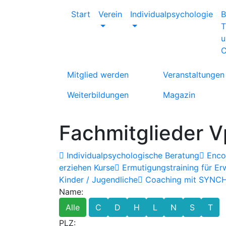
Start
Verein
Individualpsychologie
B
T
u
C
Mitglied werden
Veranstaltungen
Weiterbildungen
Magazin
Fachmitglieder V
Individualpsychologische Beratung
Encou
erziehen Kurse
Ermutigungstraining für E
Kinder / Jugendliche
Coaching mit SYNC
Name:
Alle
C
D
H
L
N
S
T
PLZ: