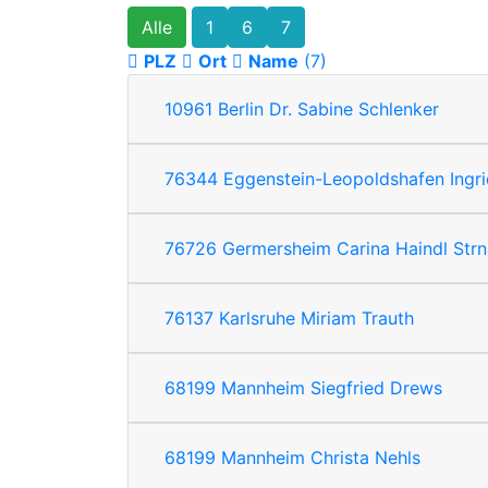
Alle
1
6
7
PLZ
Ort
Name
(7)
10961
Berlin
Dr. Sabine Schlenker
76344
Eggenstein-Leopoldshafen
Ingr
76726
Germersheim
Carina Haindl Str
76137
Karlsruhe
Miriam Trauth
68199
Mannheim
Siegfried Drews
68199
Mannheim
Christa Nehls