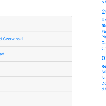
b.
2
On
fü
Fa
Pl
id Czerwinski
Ca
c.
nad
0
Re
66
No
Do
d.