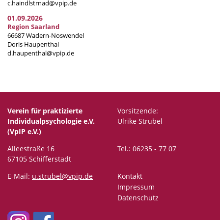
c.haindlstrnad@vpip.de
01.09.2026
Region Saarland
66687 Wadern-Noswendel
Doris Haupenthal
d.haupenthal@vpip.de
Verein für praktizierte
Vorsitzende:
Individualpsychologie e.V.
Ulrike Strubel
(VpIP e.V.)
Alleestraße 16
Tel.:
06235 - 77 07
67105 Schifferstadt
E-Mail:
u.strubel@vpip.de
Kontakt
Impressum
Datenschutz