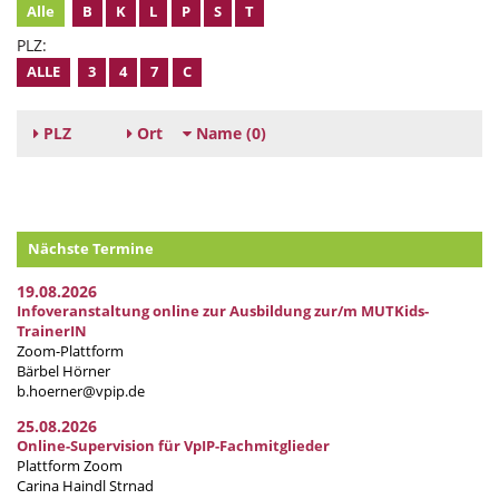
Alle
B
K
L
P
S
T
PLZ:
ALLE
3
4
7
C
PLZ
Ort
Name
(0)
Nächste Termine
19.08.2026
Infoveranstaltung online zur Ausbildung zur/m MUTKids-
TrainerIN
Zoom-Plattform
Bärbel Hörner
b.hoerner@vpip.de
25.08.2026
Online-Supervision für VpIP-Fachmitglieder
Plattform Zoom
Carina Haindl Strnad