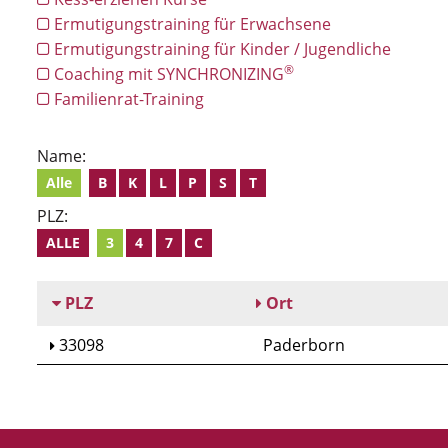
Ermutigungstraining für Erwachsene
Ermutigungstraining für Kinder / Jugendliche
®
Coaching mit SYNCHRONIZING
Familienrat-Training
Name:
Alle
B
K
L
P
S
T
PLZ:
ALLE
3
4
7
C
PLZ
Ort
33098
Paderborn