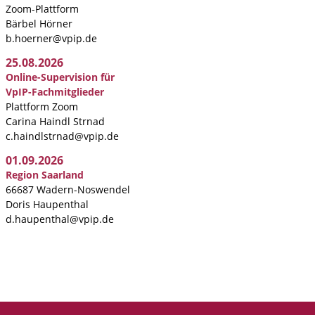
Zoom-Plattform
Bärbel Hörner
b.hoerner@vpip.de
25.08.2026
Online-Supervision für
VpIP-Fachmitglieder
Plattform Zoom
Carina Haindl Strnad
c.haindlstrnad@vpip.de
01.09.2026
Region Saarland
66687 Wadern-Noswendel
Doris Haupenthal
d.haupenthal@vpip.de