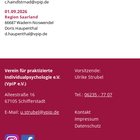
c.haindlstrnad@vpip.de
01.09.2026
Region Saarland
66687 Wadern-Noswendel
Doris Haupenthal
d.haupenthal@vpip.de
Verein für praktizierte
Vorsitzende:
Individualpsychologie e.V.
Ulrike Strubel
(VpIP e.V.)
Alleestraße 16
Tel.:
06235 - 77 07
67105 Schifferstadt
E-Mail:
u.strubel@vpip.de
Kontakt
Impressum
Datenschutz