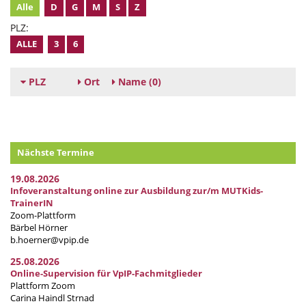
Alle
D
G
M
S
Z
PLZ:
ALLE
3
6
PLZ
Ort
Name
(0)
Nächste Termine
19.08.2026
Infoveranstaltung online zur Ausbildung zur/m MUTKids-
TrainerIN
Zoom-Plattform
Bärbel Hörner
b.hoerner@vpip.de
25.08.2026
Online-Supervision für VpIP-Fachmitglieder
Plattform Zoom
Carina Haindl Strnad