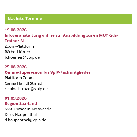
Nächste Termine
19.08.2026
Infoveranstaltung online zur Ausbildung zur/m MUTKids-
TrainerIN
Zoom-Plattform
Bärbel Hörner
b.hoerner@vpip.de
25.08.2026
Online-Supervision für VpIP-Fachmitglieder
Plattform Zoom
Carina Haindl Strnad
c.haindlstrnad@vpip.de
01.09.2026
Region Saarland
66687 Wadern-Noswendel
Doris Haupenthal
d.haupenthal@vpip.de