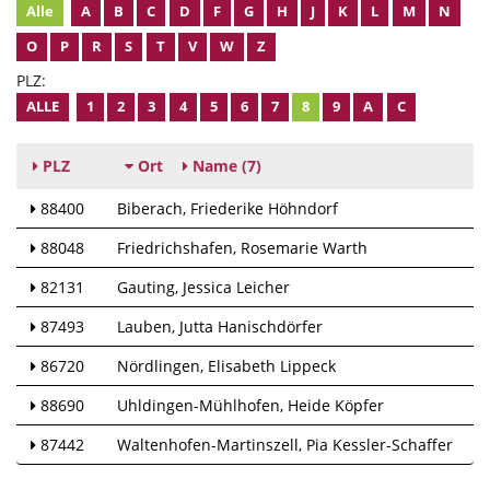
Alle
A
B
C
D
F
G
H
J
K
L
M
N
O
P
R
S
T
V
W
Z
PLZ:
ALLE
1
2
3
4
5
6
7
8
9
A
C
PLZ
Ort
Name
(7)
88400
Biberach
Friederike Höhndorf
88048
Friedrichshafen
Rosemarie Warth
82131
Gauting
Jessica Leicher
87493
Lauben
Jutta Hanischdörfer
86720
Nördlingen
Elisabeth Lippeck
88690
Uhldingen-Mühlhofen
Heide Köpfer
87442
Waltenhofen-Martinszell
Pia Kessler-Schaffer