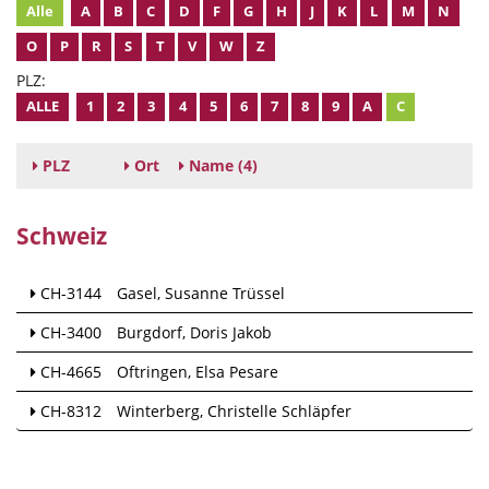
Alle
A
B
C
D
F
G
H
J
K
L
M
N
O
P
R
S
T
V
W
Z
PLZ:
ALLE
1
2
3
4
5
6
7
8
9
A
C
PLZ
Ort
Name
(4)
Schweiz
CH-3144
Gasel
Susanne Trüssel
CH-3400
Burgdorf
Doris Jakob
CH-4665
Oftringen
Elsa Pesare
CH-8312
Winterberg
Christelle Schläpfer