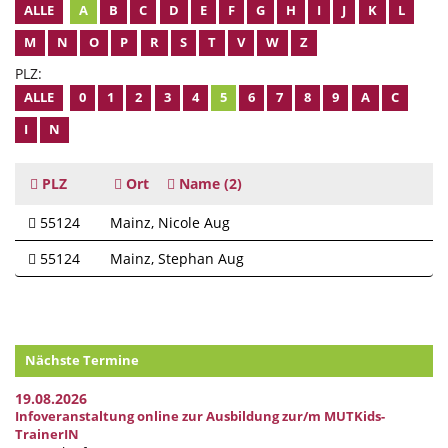
ALLE
A
B
C
D
E
F
G
H
I
J
K
L
M
N
O
P
R
S
T
V
W
Z
PLZ:
ALLE
0
1
2
3
4
5
6
7
8
9
A
C
I
N
PLZ
Ort
Name
(2)
55124
Mainz
Nicole Aug
55124
Mainz
Stephan Aug
Nächste Termine
19.08.2026
Infoveranstaltung online zur Ausbildung zur/m MUTKids-
TrainerIN