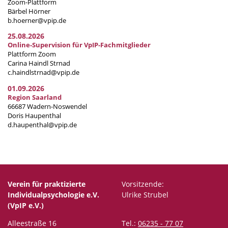
Zoom-Plattform
Bärbel Hörner
b.hoerner@vpip.de
25.08.2026
Online-Supervision für VpIP-Fachmitglieder
Plattform Zoom
Carina Haindl Strnad
c.haindlstrnad@vpip.de
01.09.2026
Region Saarland
66687 Wadern-Noswendel
Doris Haupenthal
d.haupenthal@vpip.de
Verein für praktizierte
Vorsitzende:
Individualpsychologie e.V.
Ulrike Strubel
(VpIP e.V.)
Alleestraße 16
Tel.:
06235 - 77 07