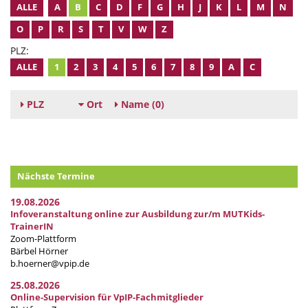
ALLE
A
B
C
D
F
G
H
J
K
L
M
N
O
P
R
S
T
V
W
Z
PLZ:
ALLE
1
2
3
4
5
6
7
8
9
A
C
PLZ
Ort
Name
(0)
Nächste Termine
19.08.2026
Infoveranstaltung online zur Ausbildung zur/m MUTKids-
TrainerIN
Zoom-Plattform
Bärbel Hörner
b.hoerner@vpip.de
25.08.2026
Online-Supervision für VpIP-Fachmitglieder