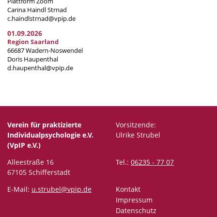
Plattform Zoom
Carina Haindl Strnad
c.haindlstrnad@vpip.de
01.09.2026
Region Saarland
66687 Wadern-Noswendel
Doris Haupenthal
d.haupenthal@vpip.de
Verein für praktizierte
Vorsitzende:
Individualpsychologie e.V.
Ulrike Strubel
(VpIP e.V.)
Alleestraße 16
Tel.:
06235 - 77 07
67105 Schifferstadt
E-Mail:
u.strubel@vpip.de
Kontakt
Impressum
Datenschutz