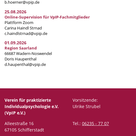
b.hoerner@vpip.de
25.08.2026
Online-Supervision für VpIP-Fachmitglieder
Plattform Zoom
Carina Haindl Strnad
c.haindlstrnad@vpip.de
01.09.2026
Region Saarland
66687 Wadern-Noswendel
Doris Haupenthal
d.haupenthal@vpip.de
Verein für praktizierte
Vorsitzende:
Individualpsychologie e.V.
Ulrike Strubel
(VpIP e.V.)
Alleestraße 16
Tel.:
06235 - 77 07
67105 Schifferstadt