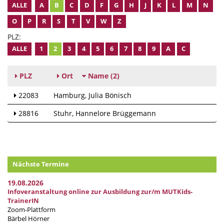
ALLE
A
B
C
D
F
G
H
J
K
L
M
N
O
P
R
S
T
V
W
Z
PLZ:
ALLE
1
2
3
4
5
6
7
8
9
A
C
PLZ
Ort
Name
(2)
22083
Hamburg
Julia Bönisch
28816
Stuhr
Hannelore Brüggemann
Nächste Termine
19.08.2026
Infoveranstaltung online zur Ausbildung zur/m MUTKids-
TrainerIN
Zoom-Plattform
Bärbel Hörner