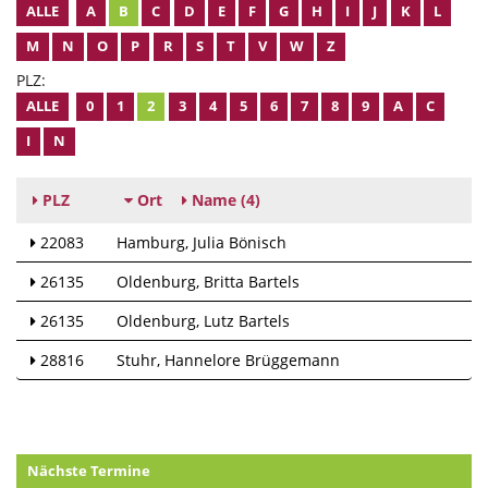
ALLE
A
B
C
D
E
F
G
H
I
J
K
L
M
N
O
P
R
S
T
V
W
Z
PLZ:
ALLE
0
1
2
3
4
5
6
7
8
9
A
C
I
N
PLZ
Ort
Name
(4)
22083
Hamburg
Julia Bönisch
26135
Oldenburg
Britta Bartels
26135
Oldenburg
Lutz Bartels
28816
Stuhr
Hannelore Brüggemann
Nächste Termine