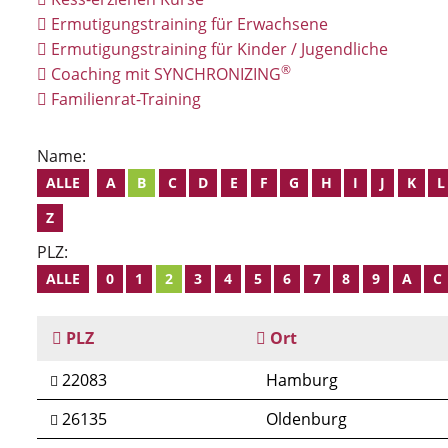
Ermutigungstraining für Erwachsene
Ermutigungstraining für Kinder / Jugendliche
®
Coaching mit SYNCHRONIZING
Familienrat-Training
Name:
ALLE
A
B
C
D
E
F
G
H
I
J
K
L
Z
PLZ:
ALLE
0
1
2
3
4
5
6
7
8
9
A
C
PLZ
Ort
22083
Hamburg
26135
Oldenburg