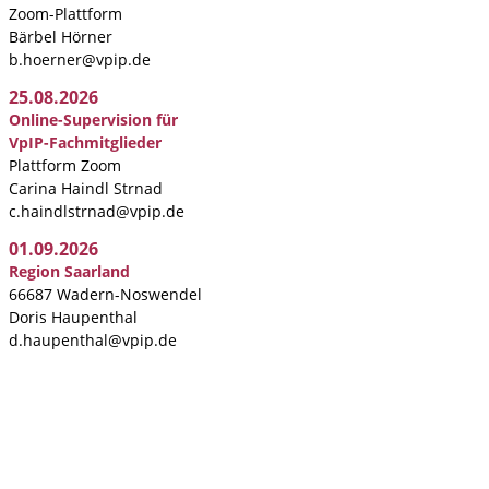
Zoom-Plattform
Bärbel Hörner
b.hoerner@vpip.de
25.08.2026
Online-Supervision für
VpIP-Fachmitglieder
Plattform Zoom
Carina Haindl Strnad
c.haindlstrnad@vpip.de
01.09.2026
Region Saarland
66687 Wadern-Noswendel
Doris Haupenthal
d.haupenthal@vpip.de