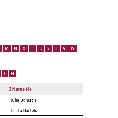
M
N
O
P
R
S
T
V
W
I
N
Name
(4)
Julia Bönisch
Britta Bartels