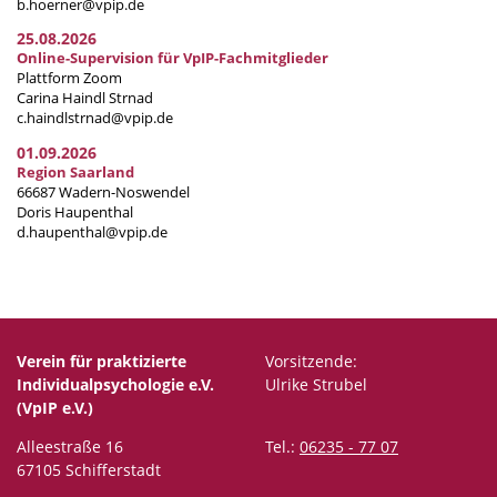
b.hoerner@vpip.de
25.08.2026
Online-Supervision für VpIP-Fachmitglieder
Plattform Zoom
Carina Haindl Strnad
c.haindlstrnad@vpip.de
01.09.2026
Region Saarland
66687 Wadern-Noswendel
Doris Haupenthal
d.haupenthal@vpip.de
Verein für praktizierte
Vorsitzende:
Individualpsychologie e.V.
Ulrike Strubel
(VpIP e.V.)
Alleestraße 16
Tel.:
06235 - 77 07
67105 Schifferstadt