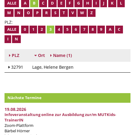
ALLE
A
B
C
D
E
F
G
H
I
J
K
L
M
N
O
P
R
S
T
V
W
Z
PLZ:
ALLE
0
1
2
3
4
5
6
7
8
9
A
C
I
N
PLZ
Ort
Name
(1)
32791
Lage
Helene Bergen
Nächste Termine
19.08.2026
Infoveranstaltung online zur Ausbildung zur/m MUTKids-
TrainerIN
Zoom-Plattform
Bärbel Hörner