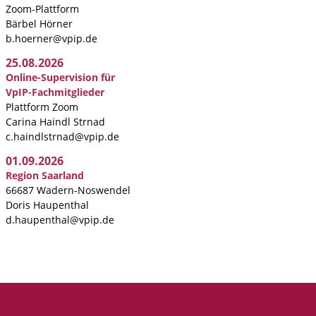
Zoom-Plattform
Bärbel Hörner
b.hoerner@vpip.de
25.08.2026
Online-Supervision für
VpIP-Fachmitglieder
Plattform Zoom
Carina Haindl Strnad
c.haindlstrnad@vpip.de
01.09.2026
Region Saarland
66687 Wadern-Noswendel
Doris Haupenthal
d.haupenthal@vpip.de