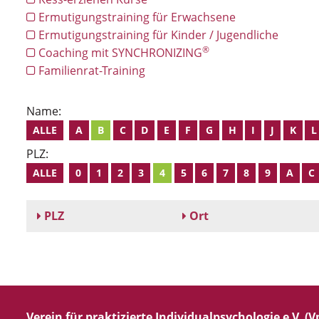
Ermutigungstraining für Erwachsene
Ermutigungstraining für Kinder / Jugendliche
®
Coaching mit SYNCHRONIZING
Familienrat-Training
Name:
ALLE
A
B
C
D
E
F
G
H
I
J
K
L
PLZ:
ALLE
0
1
2
3
4
5
6
7
8
9
A
C
PLZ
Ort
Verein für praktizierte Individualpsychologie e.V. (Vp