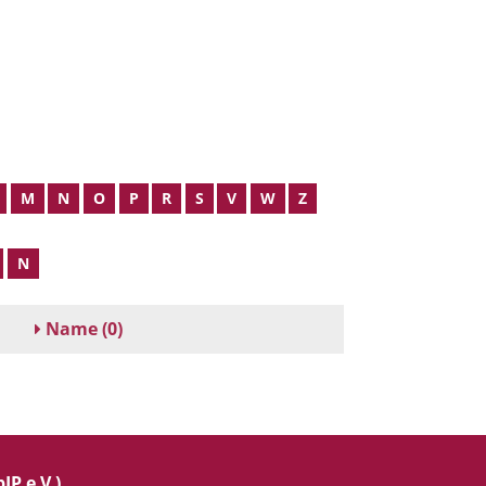
M
N
O
P
R
S
V
W
Z
N
Name
(0)
IP e.V.)