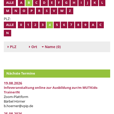
ALLE
A
B
C
D
E
F
G
H
I
J
K
L
M
N
O
P
R
S
V
W
Z
PLZ:
ALLE
0
1
2
3
4
5
6
7
8
9
A
C
N
PLZ
Ort
Name
(0)
Nächste Termine
19.08.2026
Infoveranstaltung online zur Ausbildung zur/m MUTKids-
TrainerIN
Zoom-Plattform
Bärbel Hörner
b.hoerner@vpip.de
25.08.2026