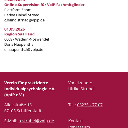
Online-Supervision für VpIP-Fachmitglieder
Plattform Zoom
Carina Haindl Strnad
c.haindlstrnad@vpip.de
01.09.2026
Region Saarland
66687 Wadern-Noswendel
Doris Haupenthal
d.haupenthal@vpip.de
Verein für praktizierte
Vorsitzende:
Individualpsychologie e.V.
Ulrike Strubel
(VpIP e.V.)
Alleestraße 16
Tel.:
06235 - 77 07
67105 Schifferstadt
E-Mail:
u.strubel@vpip.de
Kontakt
Impressum