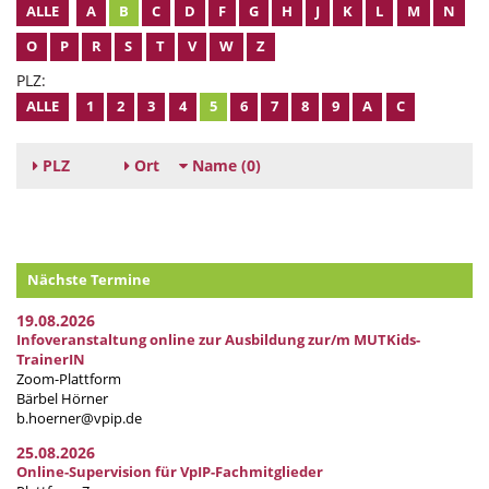
ALLE
A
B
C
D
F
G
H
J
K
L
M
N
O
P
R
S
T
V
W
Z
PLZ:
ALLE
1
2
3
4
5
6
7
8
9
A
C
PLZ
Ort
Name
(0)
Nächste Termine
19.08.2026
Infoveranstaltung online zur Ausbildung zur/m MUTKids-
TrainerIN
Zoom-Plattform
Bärbel Hörner
b.hoerner@vpip.de
25.08.2026
Online-Supervision für VpIP-Fachmitglieder