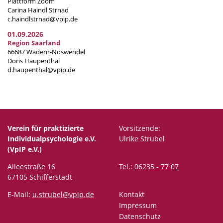
Plattform Zoom
Carina Haindl Strnad
c.haindlstrnad@vpip.de
01.09.2026
Region Saarland
66687 Wadern-Noswendel
Doris Haupenthal
d.haupenthal@vpip.de
Verein für praktizierte
Vorsitzende:
Individualpsychologie e.V.
Ulrike Strubel
(VpIP e.V.)
Alleestraße 16
Tel.:
06235 - 77 07
67105 Schifferstadt
E-Mail:
u.strubel@vpip.de
Kontakt
Impressum
Datenschutz