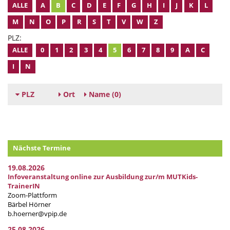
ALLE
A
B
C
D
E
F
G
H
I
J
K
L
M
N
O
P
R
S
T
V
W
Z
PLZ:
ALLE
0
1
2
3
4
5
6
7
8
9
A
C
I
N
PLZ
Ort
Name
(0)
Nächste Termine
19.08.2026
Infoveranstaltung online zur Ausbildung zur/m MUTKids-
TrainerIN
Zoom-Plattform
Bärbel Hörner
b.hoerner@vpip.de
25.08.2026