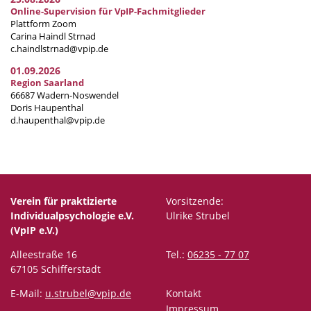
Online-Supervision für VpIP-Fachmitglieder
Plattform Zoom
Carina Haindl Strnad
c.haindlstrnad@vpip.de
01.09.2026
Region Saarland
66687 Wadern-Noswendel
Doris Haupenthal
d.haupenthal@vpip.de
Verein für praktizierte
Vorsitzende:
Individualpsychologie e.V.
Ulrike Strubel
(VpIP e.V.)
Alleestraße 16
Tel.:
06235 - 77 07
67105 Schifferstadt
E-Mail:
u.strubel@vpip.de
Kontakt
Impressum