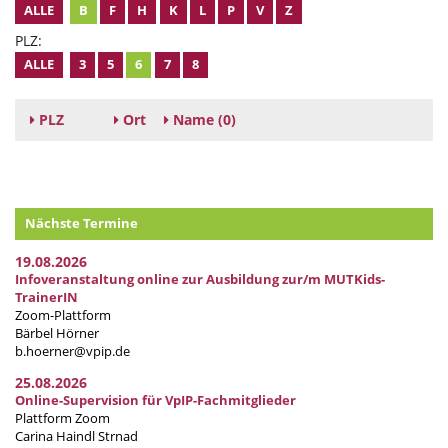
ALLE
B
F
H
K
L
P
V
Z
PLZ:
ALLE
3
5
6
7
8
PLZ
Ort
Name
(0)
Nächste Termine
19.08.2026
Infoveranstaltung online zur Ausbildung zur/m MUTKids-
TrainerIN
Zoom-Plattform
Bärbel Hörner
b.hoerner@vpip.de
25.08.2026
Online-Supervision für VpIP-Fachmitglieder
Plattform Zoom
Carina Haindl Strnad