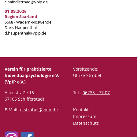
c.haindlstrnad@vpip.de
01.09.2026
Region Saarland
66687 Wadern-Noswendel
Doris Haupenthal
d.haupenthal@vpip.de
Verein für praktizierte
Vorsitzende:
Individualpsychologie e.V.
Ulrike Strubel
(VpIP e.V.)
Alleestraße 16
Tel.:
06235 - 77 07
67105 Schifferstadt
E-Mail:
u.strubel@vpip.de
Kontakt
Impressum
Datenschutz