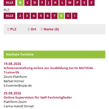
ALLE
B
C
D
F
J
K
L
M
P
S
Z
PLZ:
ALLE
2
3
4
5
6
7
8
C
I
PLZ
Ort
Name
(0)
Nächste Termine
19.08.2026
Infoveranstaltung online zur Ausbildung zur/m MUTKids-
TrainerIN
Zoom-Plattform
Bärbel Hörner
b.hoerner@vpip.de
25.08.2026
Online-Supervision für VpIP-Fachmitglieder
Plattform Zoom
Carina Haindl Strnad