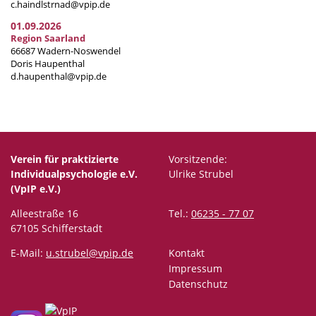
c.haindlstrnad@vpip.de
01.09.2026
Region Saarland
66687 Wadern-Noswendel
Doris Haupenthal
d.haupenthal@vpip.de
Verein für praktizierte
Vorsitzende:
Individualpsychologie e.V.
Ulrike Strubel
(VpIP e.V.)
Alleestraße 16
Tel.:
06235 - 77 07
67105 Schifferstadt
E-Mail:
u.strubel@vpip.de
Kontakt
Impressum
Datenschutz