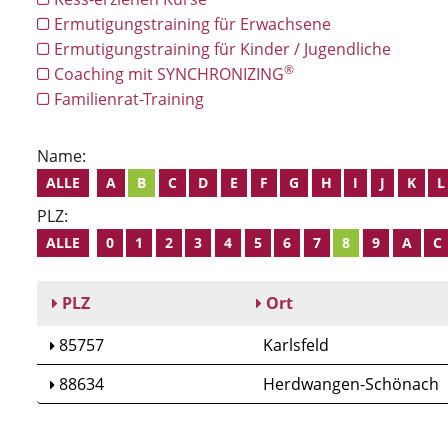
Ermutigungstraining für Erwachsene
Ermutigungstraining für Kinder / Jugendliche
®
Coaching mit SYNCHRONIZING
Familienrat-Training
Name:
ALLE
A
B
C
D
E
F
G
H
I
J
K
L
PLZ:
ALLE
0
1
2
3
4
5
6
7
8
9
A
C
PLZ
Ort
85757
Karlsfeld
88634
Herdwangen-Schönach