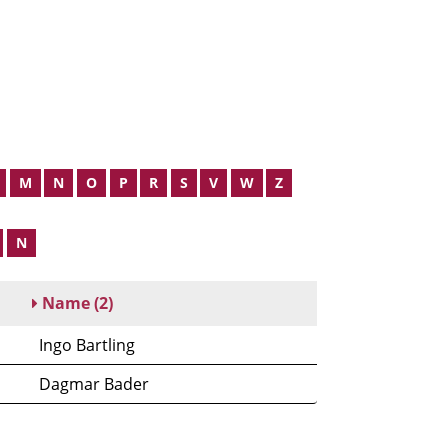
M
N
O
P
R
S
V
W
Z
N
Name
(2)
Ingo Bartling
Dagmar Bader