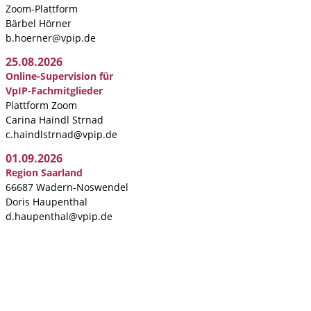
Zoom-Plattform
Bärbel Hörner
b.hoerner@vpip.de
25.08.2026
Online-Supervision für
VpIP-Fachmitglieder
Plattform Zoom
Carina Haindl Strnad
c.haindlstrnad@vpip.de
01.09.2026
Region Saarland
66687 Wadern-Noswendel
Doris Haupenthal
d.haupenthal@vpip.de