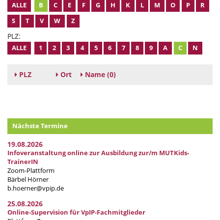
ALLE
B
C
E
F
G
H
K
L
M
O
P
R
S
T
V
W
Z
PLZ:
ALLE
1
2
3
4
5
6
7
8
9
A
C
N
PLZ
Ort
Name
(0)
Nächste Termine
19.08.2026
Infoveranstaltung online zur Ausbildung zur/m MUTKids-
TrainerIN
Zoom-Plattform
Bärbel Hörner
b.hoerner@vpip.de
25.08.2026
Online-Supervision für VpIP-Fachmitglieder