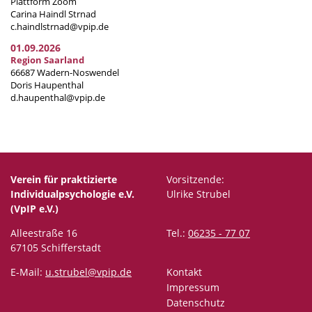
Plattform Zoom
Carina Haindl Strnad
c.haindlstrnad@vpip.de
01.09.2026
Region Saarland
66687 Wadern-Noswendel
Doris Haupenthal
d.haupenthal@vpip.de
Verein für praktizierte
Vorsitzende:
Individualpsychologie e.V.
Ulrike Strubel
(VpIP e.V.)
Alleestraße 16
Tel.:
06235 - 77 07
67105 Schifferstadt
E-Mail:
u.strubel@vpip.de
Kontakt
Impressum
Datenschutz