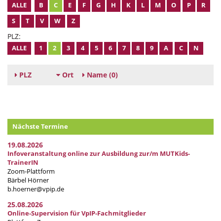
ALLE
B
C
E
F
G
H
K
L
M
O
P
R
S
T
V
W
Z
PLZ:
ALLE
1
2
3
4
5
6
7
8
9
A
C
N
PLZ
Ort
Name
(0)
Nächste Termine
19.08.2026
Infoveranstaltung online zur Ausbildung zur/m MUTKids-
TrainerIN
Zoom-Plattform
Bärbel Hörner
b.hoerner@vpip.de
25.08.2026
Online-Supervision für VpIP-Fachmitglieder