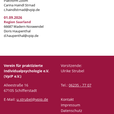
Plattform Zoom
Carina Haindl Strnad
c.haindlstrnad@vpip.de
01.09.2026
Region Saarland
66687 Wadern-Noswendel
Doris Haupenthal
d.haupenthal@vpip.de
Verein für praktizierte
Vorsitzende:
Individualpsychologie e.V.
Ulrike Strubel
(VpIP e.V.)
Alleestraße 16
Tel.:
06235 - 77 07
67105 Schifferstadt
E-Mail:
u.strubel@vpip.de
Kontakt
Impressum
Datenschutz