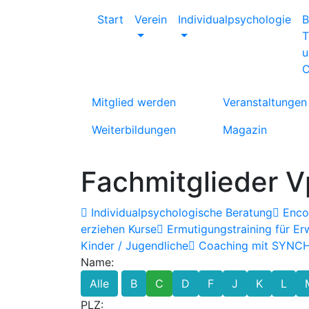
Start
Verein
Individualpsychologie
B
T
u
C
Mitglied werden
Veranstaltungen
Weiterbildungen
Magazin
Fachmitglieder V
Individualpsychologische Beratung
Encou
erziehen Kurse
Ermutigungstraining für E
Kinder / Jugendliche
Coaching mit SYNC
Name:
Alle
B
C
D
F
J
K
L
PLZ: