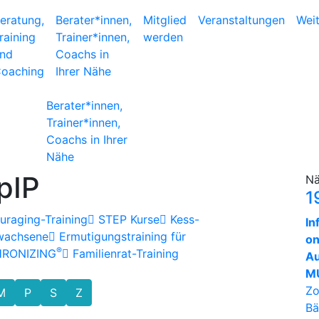
eratung,
Berater*innen,
Mitglied
Veranstaltungen
Wei
raining
Trainer*innen,
werden
nd
Coachs in
oaching
Ihrer Nähe
Berater*innen,
Trainer*innen,
Coachs in Ihrer
Nähe
pIP
Nä
1
raging-Training
STEP Kurse
Kess-
In
rwachsene
Ermutigungstraining für
on
®
HRONIZING
Familienrat-Training
Au
MU
Zo
M
P
S
Z
Bä