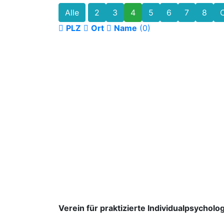
Alle
2
3
4
5
6
7
8
PLZ
Ort
Name
(0)
Verein für praktizierte Individualpsycholog