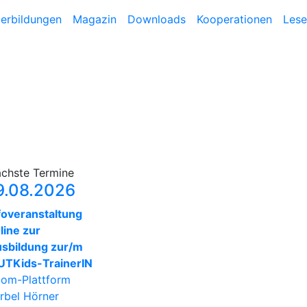
terbildungen
Magazin
Downloads
Kooperationen
Lese
chste Termine
9.08.2026
foveranstaltung
line zur
sbildung zur/m
TKids-TrainerIN
om-Plattform
rbel Hörner