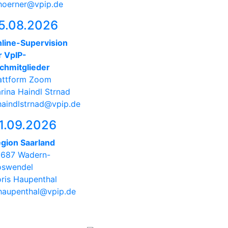
hoerner@vpip.de
5.08.2026
line-Supervision
r VpIP-
chmitglieder
attform Zoom
rina Haindl Strnad
haindlstrnad@vpip.de
1.09.2026
gion Saarland
687 Wadern-
swendel
ris Haupenthal
haupenthal@vpip.de