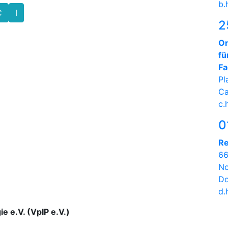
b.
C
I
2
On
fü
Fa
Pl
Ca
c.
0
Re
66
No
Do
d.
ie e.V. (VpIP e.V.)