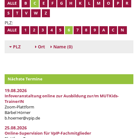
ALLE
B
C
E
F
G
H
K
L
M
O
P
R
S
T
V
W
Z
PLZ:
ALLE
1
2
3
4
5
6
7
8
9
A
C
N
PLZ
Ort
Name
(0)
Nächste Termine
19.08.2026
Infoveranstaltung online zur Ausbildung zur/m MUTKids-
TrainerIN
Zoom-Plattform
Bärbel Hörner
b.hoerner@vpip.de
25.08.2026
Online-Supervision für VpIP-Fachmitglieder