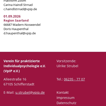
Plattform Zoom
Carina Haindl Strnad
c.haindlstrnad@vpip.de
01.09.2026
Region Saarland
66687 Wadern-Noswendel
Doris Haupenthal
d.haupenthal@vpip.de
Verein für praktizierte
Vorsitzende:
Individualpsychologie e.V.
Ulrike Strubel
(VpIP e.V.)
Alleestraße 16
Tel.:
06235 - 77 07
67105 Schifferstadt
E-Mail:
u.strubel@vpip.de
Kontakt
Impressum
Datenschutz