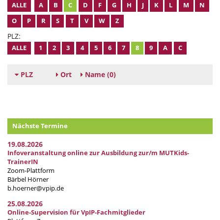
ALLE
A
B
C
D
F
G
H
J
K
L
M
N
O
P
R
S
T
V
W
Z
PLZ:
ALLE
1
2
3
4
5
6
7
8
9
A
C
PLZ
Ort
Name
(0)
Nächste Termine
19.08.2026
Infoveranstaltung online zur Ausbildung zur/m MUTKids-
TrainerIN
Zoom-Plattform
Bärbel Hörner
b.hoerner@vpip.de
25.08.2026
Online-Supervision für VpIP-Fachmitglieder