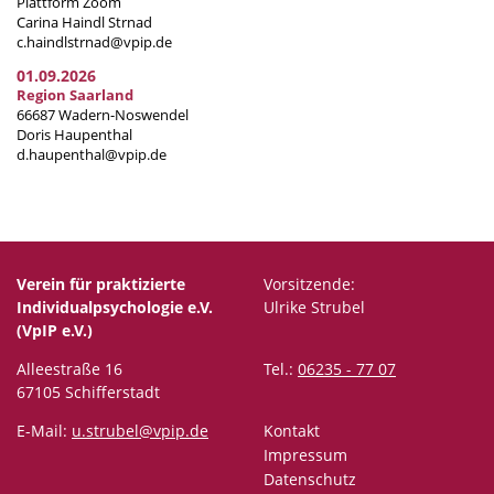
Plattform Zoom
Carina Haindl Strnad
c.haindlstrnad@vpip.de
01.09.2026
Region Saarland
66687 Wadern-Noswendel
Doris Haupenthal
d.haupenthal@vpip.de
Verein für praktizierte
Vorsitzende:
Individualpsychologie e.V.
Ulrike Strubel
(VpIP e.V.)
Alleestraße 16
Tel.:
06235 - 77 07
67105 Schifferstadt
E-Mail:
u.strubel@vpip.de
Kontakt
Impressum
Datenschutz