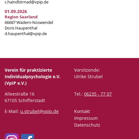
c.haindlstrnad@vpip.de
01.09.2026
Region Saarland
66687 Wadern-Noswendel
Doris Haupenthal
d.haupenthal@vpip.de
Verein für praktizierte
Vorsitzende:
Individualpsychologie e.V.
Ulrike Strubel
(VpIP e.V.)
Alleestraße 16
Tel.:
06235 - 77 07
67105 Schifferstadt
E-Mail:
u.strubel@vpip.de
Kontakt
Impressum
Datenschutz