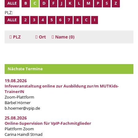
ALLE
B
C
D
F
J
K
L
M
P
S
Z
PLZ:
ALLE
2
3
4
5
6
7
8
C
I
PLZ
Ort
Name
(0)
Nächste Termine
19.08.2026
Infoveranstaltung online zur Ausbildung zur/m MUTKids-
TrainerIN
Zoom-Plattform
Bärbel Hörner
b.hoerner@vpip.de
25.08.2026
Online-Supervision für VpIP-Fachmitglieder
Plattform Zoom
Carina Haindl Strnad