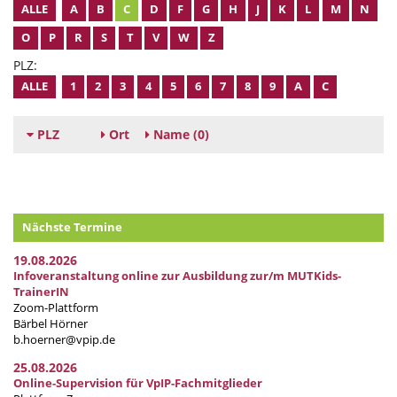
ALLE
A
B
C
D
F
G
H
J
K
L
M
N
O
P
R
S
T
V
W
Z
PLZ:
ALLE
1
2
3
4
5
6
7
8
9
A
C
PLZ
Ort
Name
(0)
Nächste Termine
19.08.2026
Infoveranstaltung online zur Ausbildung zur/m MUTKids-
TrainerIN
Zoom-Plattform
Bärbel Hörner
b.hoerner@vpip.de
25.08.2026
Online-Supervision für VpIP-Fachmitglieder