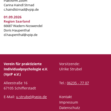
Plattform Zoom
Carina Haindl Strnad
c.haindlstrnad@vpip.de
01.09.2026
Region Saarland
66687 Wadern-Noswendel
Doris Haupenthal
d.haupenthal@vpip.de
Verein für praktizierte
Vorsitzende:
Individualpsychologie e.V.
Ulrike Strubel
(VpIP e.V.)
Alleestraße 16
Tel.:
06235 - 77 07
67105 Schifferstadt
E-Mail:
u.strubel@vpip.de
Kontakt
Impressum
Datenschutz