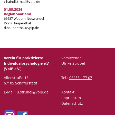
c.haindlstrnad@vpip.de
01.09.2026
Region Saarland
66687 Wadern-Noswendel
Doris Haupenthal
d.haupenthal@vpip.de
Verein für praktizierte
Vorsitzende:
Individualpsychologie e.V.
Ulrike Strubel
(VpIP e.V.)
Alleestraße 16
Tel.:
06235 - 77 07
67105 Schifferstadt
E-Mail:
u.strubel@vpip.de
Kontakt
Impressum
Datenschutz