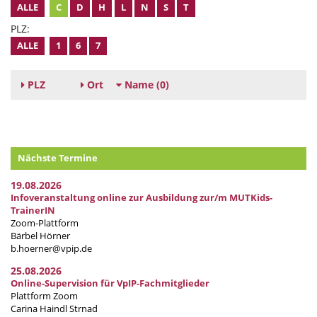
ALLE
C
D
H
L
N
S
T
PLZ:
ALLE
1
6
7
PLZ
Ort
Name
(0)
Nächste Termine
19.08.2026
Infoveranstaltung online zur Ausbildung zur/m MUTKids-
TrainerIN
Zoom-Plattform
Bärbel Hörner
b.hoerner@vpip.de
25.08.2026
Online-Supervision für VpIP-Fachmitglieder
Plattform Zoom
Carina Haindl Strnad