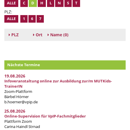
ALLE
C
D
H
L
N
S
T
PLZ:
ALLE
1
6
7
PLZ
Ort
Name
(0)
Nächste Termine
19.08.2026
Infoveranstaltung online zur Ausbildung zur/m MUTKids-
TrainerIN
Zoom-Plattform
Bärbel Hörner
b.hoerner@vpip.de
25.08.2026
Online-Supervision für VpIP-Fachmitglieder
Plattform Zoom
Carina Haindl Strnad