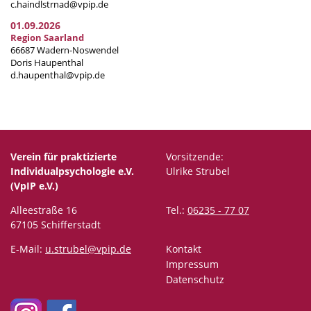
c.haindlstrnad@vpip.de
01.09.2026
Region Saarland
66687 Wadern-Noswendel
Doris Haupenthal
d.haupenthal@vpip.de
Verein für praktizierte
Vorsitzende:
Individualpsychologie e.V.
Ulrike Strubel
(VpIP e.V.)
Alleestraße 16
Tel.:
06235 - 77 07
67105 Schifferstadt
E-Mail:
u.strubel@vpip.de
Kontakt
Impressum
Datenschutz