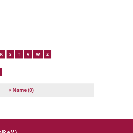
R
S
T
V
W
Z
Name
(0)
IP e.V.)