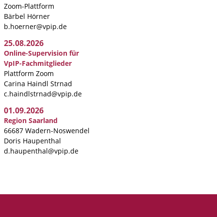
Zoom-Plattform
Bärbel Hörner
b.hoerner@vpip.de
25.08.2026
Online-Supervision für
VpIP-Fachmitglieder
Plattform Zoom
Carina Haindl Strnad
c.haindlstrnad@vpip.de
01.09.2026
Region Saarland
66687 Wadern-Noswendel
Doris Haupenthal
d.haupenthal@vpip.de