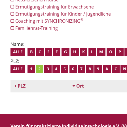
Ermutigungstraining für Erwachsene
Ermutigungstraining für Kinder / Jugendliche
®
Coaching mit SYNCHRONIZING
Familienrat-Training
Name:
ALLE
B
C
E
F
G
H
K
L
M
O
P
PLZ:
ALLE
1
2
3
4
5
6
7
8
9
A
C
N
PLZ
Ort
Verein für praktizierte Individualpsychologie e.V. (Vp