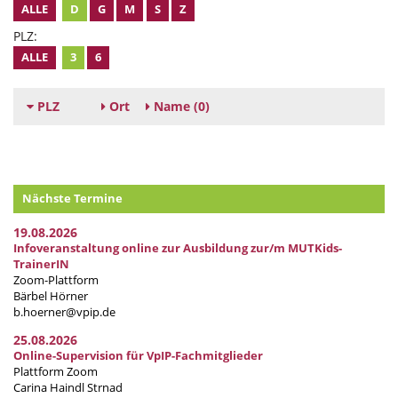
ALLE
D
G
M
S
Z
PLZ:
ALLE
3
6
PLZ
Ort
Name
(0)
Nächste Termine
19.08.2026
Infoveranstaltung online zur Ausbildung zur/m MUTKids-
TrainerIN
Zoom-Plattform
Bärbel Hörner
b.hoerner@vpip.de
25.08.2026
Online-Supervision für VpIP-Fachmitglieder
Plattform Zoom
Carina Haindl Strnad