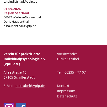
c.haindlstrnad@vpip.de
01.09.2026
Region Saarland
66687 Wadern-Noswendel
Doris Haupenthal
d.haupenthal@vpip.de
Verein für praktizierte
Vorsitzende:
Individualpsychologie e.V.
Ulrike Strubel
(VpIP e.V.)
Alleestraße 16
Tel.:
06235 - 77 07
67105 Schifferstadt
E-Mail:
u.strubel@vpip.de
Kontakt
Impressum
Datenschutz