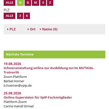
ALLE
D
G
M
S
Z
PLZ:
ALLE
3
6
PLZ
Ort
Name
(0)
Nächste Termine
19.08.2026
Infoveranstaltung online zur Ausbildung zur/m MUTKids-
TrainerIN
Zoom-Plattform
Bärbel Hörner
b.hoerner@vpip.de
25.08.2026
Online-Supervision für VpIP-Fachmitglieder
Plattform Zoom
Carina Haindl Strnad