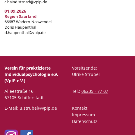
c.haindlstrnad@vpip.de
01.09.2026
Region Saarland
66687 Wadern-Noswendel
Doris Haupenthal
d.haupenthal@vpip.de
Verein für praktizierte
Vorsitzende:
Individualpsychologie e.V.
Ulrike Strubel
(VpIP e.V.)
Alleestraße 16
Tel.:
06235 - 77 07
67105 Schifferstadt
E-Mail:
u.strubel@vpip.de
Kontakt
Impressum
Datenschutz