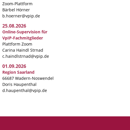
Zoom-Plattform
Bärbel Hörner
b.hoerner@vpip.de
25.08.2026
Online-Supervision für
VpIP-Fachmitglieder
Plattform Zoom
Carina Haindl Strnad
c.haindlstrnad@vpip.de
01.09.2026
Region Saarland
66687 Wadern-Noswendel
Doris Haupenthal
d.haupenthal@vpip.de