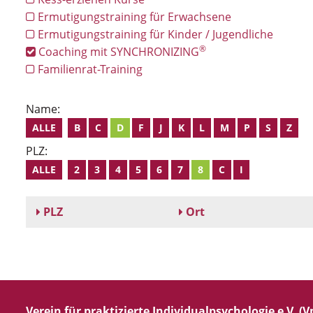
Ermutigungstraining für Erwachsene
Ermutigungstraining für Kinder / Jugendliche
®
Coaching mit SYNCHRONIZING
Familienrat-Training
Name:
ALLE
B
C
D
F
J
K
L
M
P
S
Z
PLZ:
ALLE
2
3
4
5
6
7
8
C
I
PLZ
Ort
Verein für praktizierte Individualpsychologie e.V. (Vp