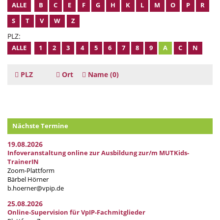
ALLE
B
C
E
F
G
H
K
L
M
O
P
R
S
T
V
W
Z
PLZ:
ALLE
1
2
3
4
5
6
7
8
9
A
C
N
PLZ
Ort
Name
(0)
Nächste Termine
19.08.2026
Infoveranstaltung online zur Ausbildung zur/m MUTKids-
TrainerIN
Zoom-Plattform
Bärbel Hörner
b.hoerner@vpip.de
25.08.2026
Online-Supervision für VpIP-Fachmitglieder