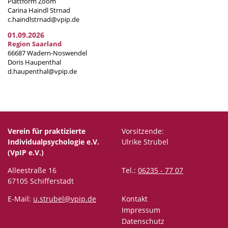
Plattform Zoom
Carina Haindl Strnad
c.haindlstrnad@vpip.de
01.09.2026
Region Saarland
66687 Wadern-Noswendel
Doris Haupenthal
d.haupenthal@vpip.de
Verein für praktizierte
Vorsitzende:
Individualpsychologie e.V.
Ulrike Strubel
(VpIP e.V.)
Alleestraße 16
Tel.:
06235 - 77 07
67105 Schifferstadt
E-Mail:
u.strubel@vpip.de
Kontakt
Impressum
Datenschutz