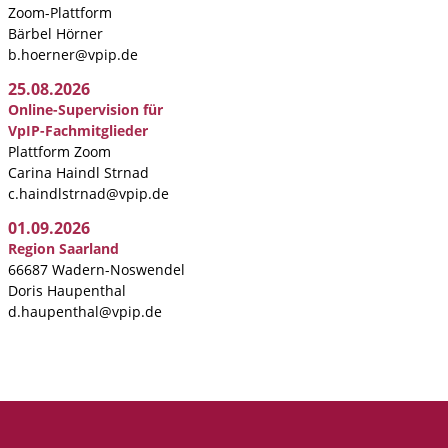
Zoom-Plattform
Bärbel Hörner
b.hoerner@vpip.de
25.08.2026
Online-Supervision für
VpIP-Fachmitglieder
Plattform Zoom
Carina Haindl Strnad
c.haindlstrnad@vpip.de
01.09.2026
Region Saarland
66687 Wadern-Noswendel
Doris Haupenthal
d.haupenthal@vpip.de