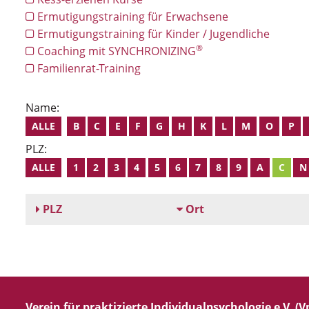
Ermutigungstraining für Erwachsene
Ermutigungstraining für Kinder / Jugendliche
®
Coaching mit SYNCHRONIZING
Familienrat-Training
Name:
ALLE
B
C
E
F
G
H
K
L
M
O
P
PLZ:
ALLE
1
2
3
4
5
6
7
8
9
A
C
N
PLZ
Ort
Verein für praktizierte Individualpsychologie e.V. (Vp