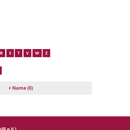
R
S
T
V
W
Z
Name
(0)
IP e.V.)