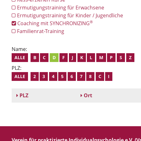
Ermutigungstraining für Erwachsene
Ermutigungstraining für Kinder / Jugendliche
®
Coaching mit SYNCHRONIZING
Familienrat-Training
Name:
ALLE
B
C
D
F
J
K
L
M
P
S
Z
PLZ:
ALLE
2
3
4
5
6
7
8
C
I
PLZ
Ort
Verein für praktizierte Individualpsychologie e.V. (Vp