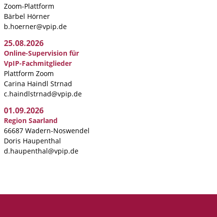
Zoom-Plattform
Bärbel Hörner
b.hoerner@vpip.de
25.08.2026
Online-Supervision für
VpIP-Fachmitglieder
Plattform Zoom
Carina Haindl Strnad
c.haindlstrnad@vpip.de
01.09.2026
Region Saarland
66687 Wadern-Noswendel
Doris Haupenthal
d.haupenthal@vpip.de