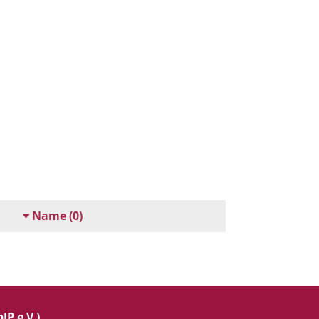
Name
(0)
IP e.V.)