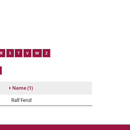
R
S
T
V
W
Z
Name
(1)
Ralf Fenzl