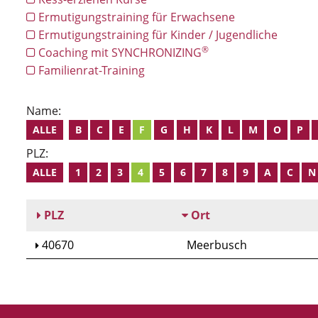
Ermutigungstraining für Erwachsene
Ermutigungstraining für Kinder / Jugendliche
®
Coaching mit SYNCHRONIZING
Familienrat-Training
Name:
ALLE
B
C
E
F
G
H
K
L
M
O
P
PLZ:
ALLE
1
2
3
4
5
6
7
8
9
A
C
N
PLZ
Ort
40670
Meerbusch