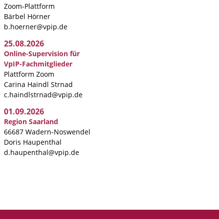
Zoom-Plattform
Bärbel Hörner
b.hoerner@vpip.de
25.08.2026
Online-Supervision für
VpIP-Fachmitglieder
Plattform Zoom
Carina Haindl Strnad
c.haindlstrnad@vpip.de
01.09.2026
Region Saarland
66687 Wadern-Noswendel
Doris Haupenthal
d.haupenthal@vpip.de