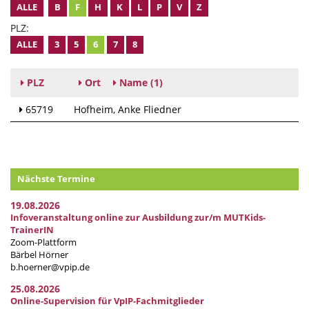
ALLE
B
F
H
K
L
P
V
Z
PLZ:
ALLE
3
5
6
7
8
PLZ
Ort
Name
(1)
65719
Hofheim
Anke Fliedner
Nächste Termine
19.08.2026
Infoveranstaltung online zur Ausbildung zur/m MUTKids-
TrainerIN
Zoom-Plattform
Bärbel Hörner
b.hoerner@vpip.de
25.08.2026
Online-Supervision für VpIP-Fachmitglieder