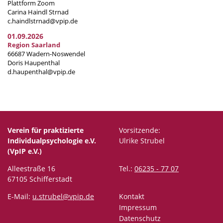
Plattform Zoom
Carina Haindl Strnad
c.haindlstrnad@vpip.de
01.09.2026
Region Saarland
66687 Wadern-Noswendel
Doris Haupenthal
d.haupenthal@vpip.de
Verein für praktizierte
Vorsitzende:
Individualpsychologie e.V.
Ulrike Strubel
(VpIP e.V.)
Alleestraße 16
Tel.:
06235 - 77 07
67105 Schifferstadt
E-Mail:
u.strubel@vpip.de
Kontakt
Impressum
Datenschutz