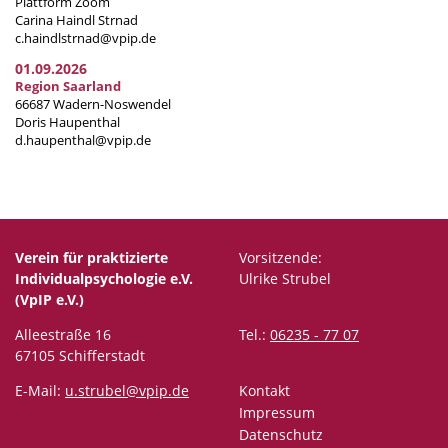
Plattform Zoom
Carina Haindl Strnad
c.haindlstrnad@vpip.de
01.09.2026
Region Saarland
66687 Wadern-Noswendel
Doris Haupenthal
d.haupenthal@vpip.de
Verein für praktizierte
Vorsitzende:
Individualpsychologie e.V.
Ulrike Strubel
(VpIP e.V.)
Alleestraße 16
Tel.:
06235 - 77 07
67105 Schifferstadt
E-Mail:
u.strubel@vpip.de
Kontakt
Impressum
Datenschutz