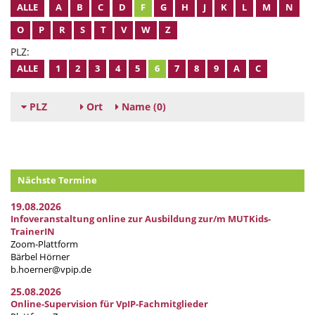
ALLE
A
B
C
D
F
G
H
J
K
L
M
N
O
P
R
S
T
V
W
Z
PLZ:
ALLE
1
2
3
4
5
6
7
8
9
A
C
PLZ
Ort
Name
(0)
Nächste Termine
19.08.2026
Infoveranstaltung online zur Ausbildung zur/m MUTKids-
TrainerIN
Zoom-Plattform
Bärbel Hörner
b.hoerner@vpip.de
25.08.2026
Online-Supervision für VpIP-Fachmitglieder