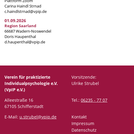
Plattform Zoom
Carina Haindl Strnad
c.haindlstrnad@vpip.de
01.09.2026
Region Saarland
66687 Wadern-Noswendel
Doris Haupenthal
d.haupenthal@vpip.de
Verein für praktizierte
Vorsitzende:
Individualpsychologie e.V.
Ulrike Strubel
(VpIP e.V.)
Alleestraße 16
Tel.:
06235 - 77 07
67105 Schifferstadt
E-Mail:
u.strubel@vpip.de
Kontakt
Impressum
Datenschutz