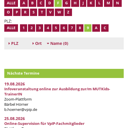
ALLE
A
B
C
D
F
G
H
J
K
L
M
N
O
P
R
S
T
V
W
Z
PLZ:
ALLE
1
2
3
4
5
6
7
8
9
A
C
PLZ
Ort
Name
(0)
Nächste Termine
19.08.2026
Infoveranstaltung online zur Ausbildung zur/m MUTKids-
TrainerIN
Zoom-Plattform
Bärbel Hörner
b.hoerner@vpip.de
25.08.2026
Online-Supervision für VpIP-Fachmitglieder